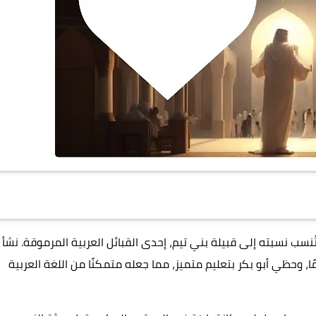
ة عام 573 ميلادياً، وتُنسب نسبته إلى قبيلة بني تيم، إحدى القبائل العربية المرموقة. نشأ 
مًا، وحظي أبو بكر بتعليم متميز، مما جعله متمكنًا من اللغة العربية