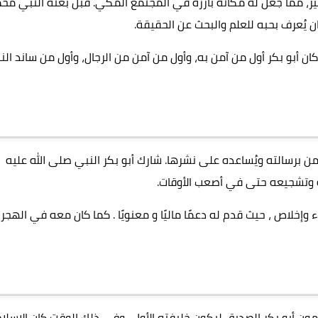
ير، مما جعل له مكانة بارزة في المجتمع المكي. قبل بعثة النبي محم
ان يُعرف بحبه للعلم والبحث عن الحقيقة.
ن أبو بكر أول من آمن به، وأول من آمن من الرجال، وأول من ساند الن
ُؤمن برسالته ويُساعده على نشرها. شارك أبو بكر النبي صلى الله عليه
 وتشجيعه حتى في أصعب الأوقات.
وإخلاص ، حيث قدم له دعمًا ماليًا و معنويًا . كما كان معه في الهجر
ون أبو بكر الصديق ليكون خليفته الأول . وفى ذلك الوقت كان الإسلام